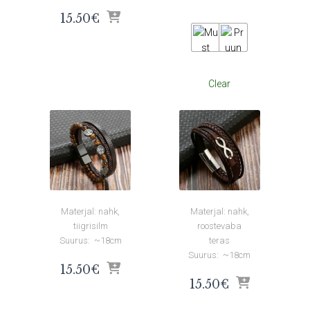
15.50
€
Clear
Materjal: nahk,
Materjal: nahk,
tiigrisilm
roostevaba
Suurus: ~18cm
teras
Suurus: ~18cm
15.50
€
15.50
€