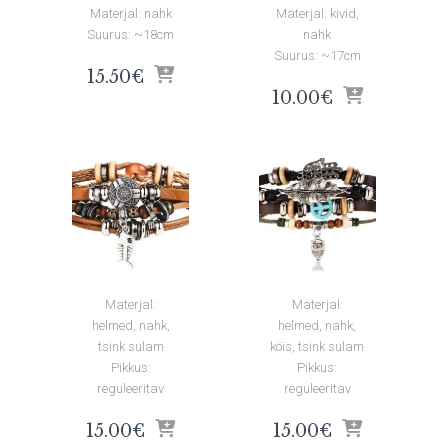
Materjal: nahk
Materjal: kivid,
Suurus: ~18cm
nahk
Suurus: ~17cm
15.50
€
10.00
€
Materjal:
Materjal:
helmed, nahk,
helmed, nahk,
tsink sulam
köis, tsink sulam
Pikkus:
Pikkus:
reguleeritav
reguleeritav
15.00
€
15.00
€