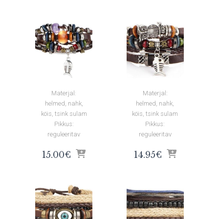
Materjal:
Materjal:
helmed, nahk,
helmed, nahk,
köis, tsink sulam
köis, tsink sulam
Pikkus:
Pikkus:
reguleeritav
reguleeritav
15.00
€
14.95
€