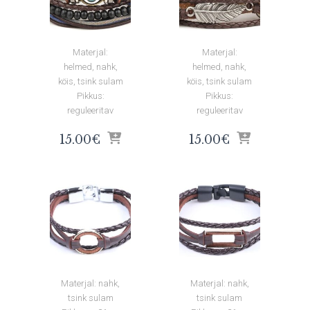
Materjal:
Materjal:
helmed, nahk,
helmed, nahk,
köis, tsink sulam
köis, tsink sulam
Pikkus:
Pikkus:
reguleeritav
reguleeritav
15.00
€
15.00
€
Materjal: nahk,
Materjal: nahk,
tsink sulam
tsink sulam