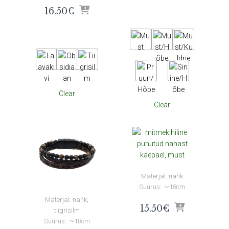
16.50
€
Clear
Clear
Materjal: nahk
Suurus: ~18cm
Materjal: nahk,
15.50
€
tiigrisilm
Suurus: ~18cm