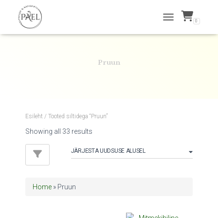
0
TOGGLE NAVIGATI
Pruun
Esileht
/ Tooted siltidega “Pruun”
Sorted
Showing all 33 results
by
latest
Home
»
Pruun