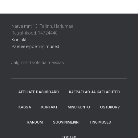
Narva mnt 13, Tallinn, Harjumaa
Registrikood: 14724440
Kontakt
Pael.ee e-poe tingimused
Jälgi meid sotsiaalmeedias
AFFILIATE DASHBOARD
KÄEPAELAD JA KAELAEHTED
KASSA
KONTAKT
MINU KONTO
OSTUKORV
RANDOM
SOOVINIMEKIRI
TINGIMUSED
TOOTED