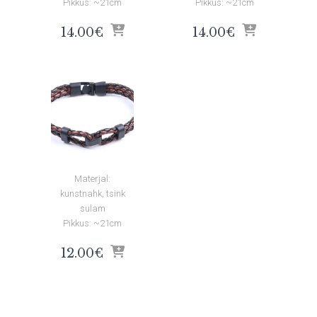
Pikkus: ~21cm
Pikkus: ~21cm
14.00
€
14.00
€
Materjal:
kunstnahk, tsink
sulam
Pikkus: ~21cm
12.00
€