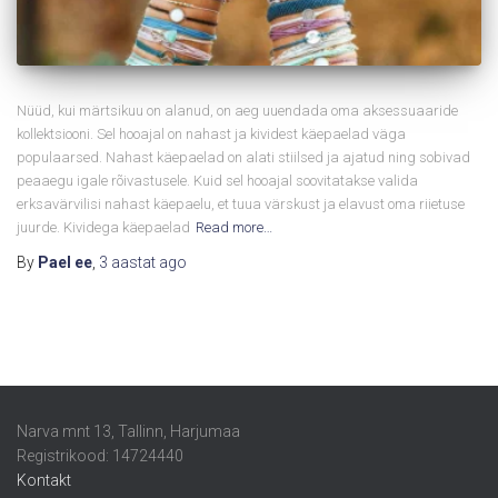
Nüüd, kui märtsikuu on alanud, on aeg uuendada oma aksessuaaride
kollektsiooni. Sel hooajal on nahast ja kividest käepaelad väga
populaarsed. Nahast käepaelad on alati stiilsed ja ajatud ning sobivad
peaaegu igale rõivastusele. Kuid sel hooajal soovitatakse valida
erksavärvilisi nahast käepaelu, et tuua värskust ja elavust oma riietuse
juurde. Kividega käepaelad
Read more…
By
Pael ee
,
3 aastat
ago
Narva mnt 13, Tallinn, Harjumaa
Registrikood: 14724440
Kontakt