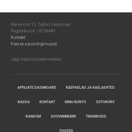
Narva mnt 13, Tallinn, Harjumaa
Registrikood: 14724440
Kontakt
Pael.ee e-poe tingimused
Jälgi meid sotsiaalmeedias
AFFILIATE DASHBOARD
KÄEPAELAD JA KAELAEHTED
KASSA
KONTAKT
MINU KONTO
OSTUKORV
RANDOM
SOOVINIMEKIRI
TINGIMUSED
TOOTED