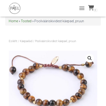
0
TOGGLE NAVIGATI
Home
»
Tooted
»
Poolvääriskividest käepael, pruun
Esileht
/
Käepaelad
/ Poolvääriskividest käepael, pruun