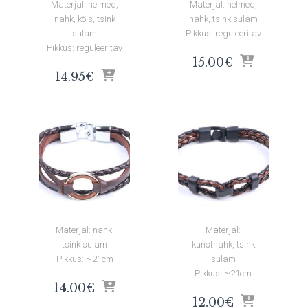
Materjal: helmed,
Materjal: helmed,
nahk, köis, tsink
nahk, tsink sulam
sulam
Pikkus: reguleeritav
Pikkus: reguleeritav
15.00
€
14.95
€
Materjal: nahk,
Materjal:
tsink sulam
kunstnahk, tsink
Pikkus: ~21cm
sulam
Pikkus: ~21cm
14.00
€
12.00
€