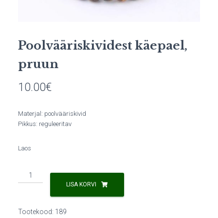
Poolvääriskividest käepael,
pruun
10.00
€
Materjal: poolvääriskivid
Pikkus: reguleeritav
Laos
Poolvääriskividest
käepael,
LISA KORVI
pruun
kogus
Tootekood:
189