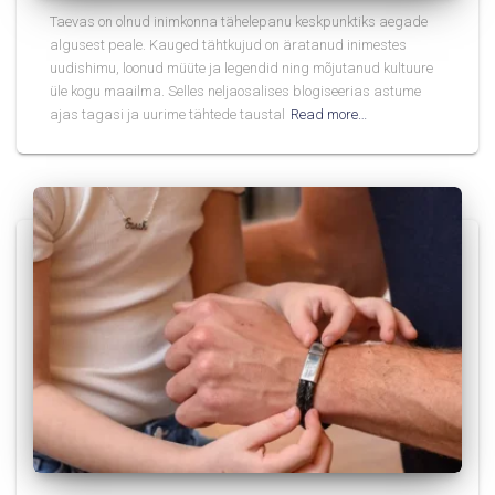
Taevas on olnud inimkonna tähelepanu keskpunktiks aegade
algusest peale. Kauged tähtkujud on äratanud inimestes
uudishimu, loonud müüte ja legendid ning mõjutanud kultuure
üle kogu maailma. Selles neljaosalises blogiseerias astume
ajas tagasi ja uurime tähtede taustal
Read more…