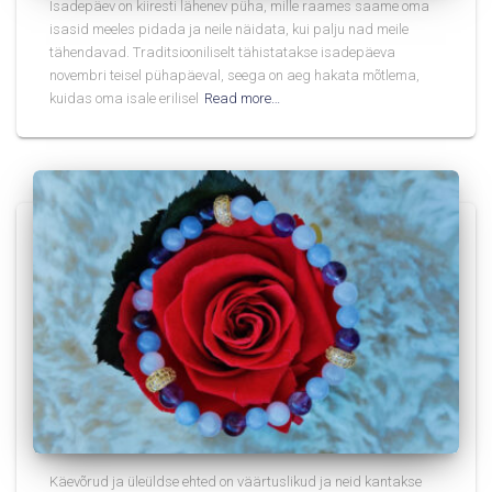
Isadepäev on kiiresti lähenev püha, mille raames saame oma
isasid meeles pidada ja neile näidata, kui palju nad meile
tähendavad. Traditsiooniliselt tähistatakse isadepäeva
novembri teisel pühapäeval, seega on aeg hakata mõtlema,
kuidas oma isale erilisel
Read more…
Käevõrud ja üleüldse ehted on väärtuslikud ja neid kantakse