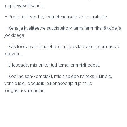
igapäevaselt kanda.
– Piletid kontserdile, teatrietendusele või muusikalile.
– Kena ja kvaliteetne suupistekorv tema lemmiksnäkkide ja
jookidega.
– Käsitööna valminud ehteid, näiteks kaelakee, sõrmus või
käevõru.
– Lilleseade, mis on tehtud tema lemmiklilledest.
– Kodune spa-komplekt, mis sisaldab näiteks küünlaid,
vanniõlisid, looduslikke kehakoorijaid ja muid
lõõgastusvahendeid.