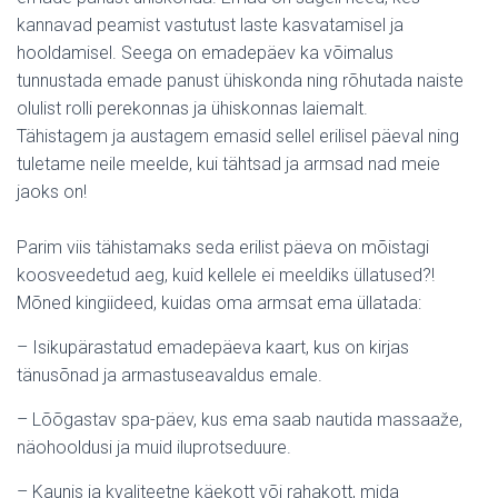
kannavad peamist vastutust laste kasvatamisel ja
hooldamisel. Seega on emadepäev ka võimalus
tunnustada emade panust ühiskonda ning rõhutada naiste
olulist rolli perekonnas ja ühiskonnas laiemalt.
Tähistagem ja austagem emasid sellel erilisel päeval ning
tuletame neile meelde, kui tähtsad ja armsad nad meie
jaoks on!
Parim viis tähistamaks seda erilist päeva on mõistagi
koosveedetud aeg, kuid kellele ei meeldiks üllatused?!
Mõned kingiideed, kuidas oma armsat ema üllatada:
– Isikupärastatud emadepäeva kaart, kus on kirjas
tänusõnad ja armastuseavaldus emale.
– Lõõgastav spa-päev, kus ema saab nautida massaaže,
näohooldusi ja muid iluprotseduure.
– Kaunis ja kvaliteetne käekott või rahakott, mida