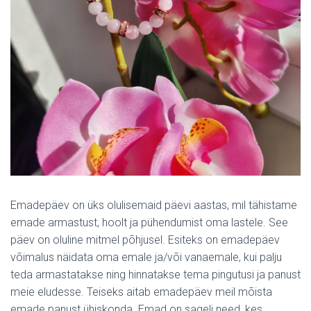
Emadepäev on üks olulisemaid päevi aastas, mil tähistame
emade armastust, hoolt ja pühendumist oma lastele. See
päev on oluline mitmel põhjusel. Esiteks on emadepäev
võimalus näidata oma emale ja/või vanaemale, kui palju
teda armastatakse ning hinnatakse tema pingutusi ja panust
meie eludesse. Teiseks aitab emadepäev meil mõista
emade panust ühiskonda. Emad on sageli need, kes